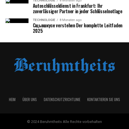
TECHNOLOGIE
8 Monaten ago
Autoschlüsseldienst in Frankfurt: Ihr
zuverlässiger Partner in jeder Schlüsselnotlage
TECHNOLOGIE
8 Monaten ago
Сщьвшкусе verstehen Der komplette Leitfaden
2025
HEIM
ÜBER UNS
DATENSCHUTZRICHTLINIE
KONTAKTIEREN SIE UNS
© 2024 Beruhmtheits Alle Rechte vorbehalten