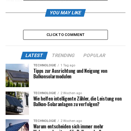
hinterherjagen
YOU MAY LIKE
Likes dienen als sozialer Beweis. Ein Beitrag mit 500
Likes erhält laut Laters 2025-Bericht 22 % mehr
Kommentare von echten Nutzern. Dieser frühe Buzz
CLICK TO COMMENT
verleitet den Algorithmus zu weiteren Feeds.
Brauchen deine Posts diese sofortige Crowd?
LATEST
TRENDING
POPULAR
Der Algorithmus analysiert Fake-Herzen
TECHNOLOGIE
1 Tag ago
Tipps zur Ausrichtung und Neigung von
Balkonsolarmodulen
Instagram nutzt 2025 verschiedene Content-Formate,
darunter
TECHNOLOGIE
2 Wochen ago
Wie helfen intelligente Zähler, die Leistung von
Feed
Balkon-Solaranlagen zu verfolgen?
Reels
Stories
TECHNOLOGIE
2 Wochen ago
Warum entscheiden sich immer mehr
Entdecken