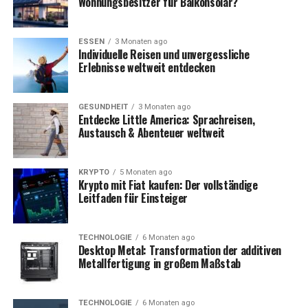
Wohnungsbesitzer für Balkonsolar?
Jedes Format scannt frühe Signale wie Likes innerhalb
der ersten Stunde. Fake-Likes können die Sichtbarkeit
ESSEN
3 Monaten ago
Individuelle Reisen und unvergessliche
kurzfristig steigern, brechen aber bei nachlassendem
Erlebnisse weltweit entdecken
Engagement ein.
Kaufentscheidungen von geringer Qualität
GESUNDHEIT
3 Monaten ago
Entdecke Little America: Sprachreisen,
beeinträchtigen die Reichweite. Beiträge mit 80 % Bot-
Austausch & Abenteuer weltweit
Likes erzielen nach der ersten Woche 45 % weniger
Reichweite. Echte Nutzer erkennen Fehlanpassungen
und scrollen weiter.
KRYPTO
5 Monaten ago
Krypto mit Fiat kaufen: Der vollständige
Leitfaden für Einsteiger
Auch Shadowbans treffen hart. Accounts mit
plötzlichen Likes müssen mit bis zu 14 Tagen
reduzierten Feeds rechnen. Wir haben dem durch
TECHNOLOGIE
6 Monaten ago
Desktop Metal: Transformation der additiven
zeitliche Abstände der Veröffentlichungen entgangen.
Metallfertigung in großem Maßstab
Wie haben wir die Tests aufgebaut?
TECHNOLOGIE
6 Monaten ago