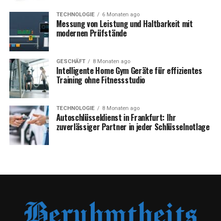
TECHNOLOGIE
6 Monaten ago
Messung von Leistung und Haltbarkeit mit
modernen Prüfstände
GESCHÄFT
8 Monaten ago
Intelligente Home Gym Geräte für effizientes
Training ohne Fitnessstudio
TECHNOLOGIE
8 Monaten ago
Autoschlüsseldienst in Frankfurt: Ihr
zuverlässiger Partner in jeder Schlüsselnotlage
Auf dem Forum finden sich zahlreiche Threads, die sich
mit Anne Wünsche beschäftigen – angefangen bei
harmlosen Diskussionen über ihren Stil oder ihr
Familienleben bis hin zu fragwürdigen
Bildersammlungen aus ihren Instagram-Stories oder