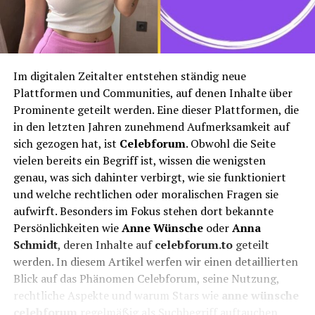
Im digitalen Zeitalter entstehen ständig neue
Plattformen und Communities, auf denen Inhalte über
Prominente geteilt werden. Eine dieser Plattformen, die
in den letzten Jahren zunehmend Aufmerksamkeit auf
sich gezogen hat, ist
Celebforum
. Obwohl die Seite
vielen bereits ein Begriff ist, wissen die wenigsten
genau, was sich dahinter verbirgt, wie sie funktioniert
und welche rechtlichen oder moralischen Fragen sie
aufwirft. Besonders im Fokus stehen dort bekannte
Persönlichkeiten wie
Anne Wünsche
oder
Anna
Schmidt
, deren Inhalte auf
celebforum.to
geteilt
werden. In diesem Artikel werfen wir einen detaillierten
Blick auf das Phänomen Celebforum, seine Nutzung,
rechtliche Aspekte und warum Stars wie
anne wünsche
celebforum
regelmäßig als Suchbegriff auftauchen.