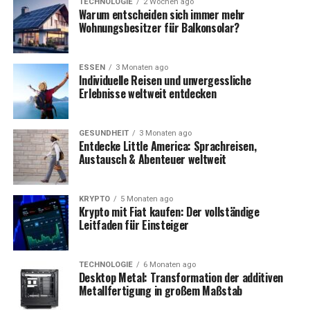
TECHNOLOGIE
2 Wochen ago
Warum entscheiden sich immer mehr
Wohnungsbesitzer für Balkonsolar?
Der wohl bekannteste Ableger dieser Plattform ist
celebforum.to
, eine Domain-Endung, die häufig von
Foren genutzt wird, die sich außerhalb der gängigen
ESSEN
3 Monaten ago
rechtlichen Reichweite bewegen möchten. So entzieht
Individuelle Reisen und unvergessliche
Erlebnisse weltweit entdecken
man sich gezielt nationalen Vorschriften, insbesondere
im deutschsprachigen Raum.
GESUNDHEIT
3 Monaten ago
Der Hype um anne wünsche
Entdecke Little America: Sprachreisen,
Austausch & Abenteuer weltweit
celebforum
KRYPTO
5 Monaten ago
Ein besonders häufiger Suchbegriff in Verbindung mit
Krypto mit Fiat kaufen: Der vollständige
Celebforum ist
„anne wünsche
celebforum
„
. Anne
Leitfaden für Einsteiger
Wünsche ist eine bekannte deutsche Influencerin,
Schauspielerin und Unternehmerin, die ihre Karriere auf
TECHNOLOGIE
6 Monaten ago
Social Media aufgebaut hat. Sie teilt regelmäßig
Desktop Metal: Transformation der additiven
Einblicke in ihr Leben, was sie zu einer beliebten
Metallfertigung in großem Maßstab
Zielscheibe für Plattformen wie Celebforum macht.