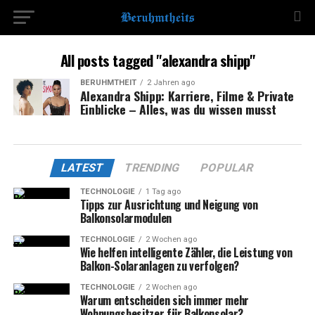
All posts tagged "alexandra shipp"
BERÜHMTHEIT
2 Jahren ago
Alexandra Shipp: Karriere, Filme & Private
Einblicke – Alles, was du wissen musst
LATEST
TRENDING
POPULAR
TECHNOLOGIE
1 Tag ago
Tipps zur Ausrichtung und Neigung von
Balkonsolarmodulen
TECHNOLOGIE
2 Wochen ago
Wie helfen intelligente Zähler, die Leistung von
Balkon-Solaranlagen zu verfolgen?
TECHNOLOGIE
2 Wochen ago
Warum entscheiden sich immer mehr
Wohnungsbesitzer für Balkonsolar?