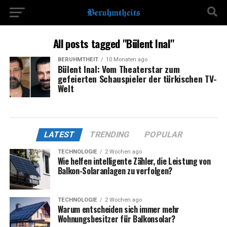
All posts tagged "Bülent Inal"
BERÜHMTHEIT
10 Monaten ago
Bülent Inal: Vom Theaterstar zum
gefeierten Schauspieler der türkischen TV-
Welt
LATEST
TRENDING
POPULAR
TECHNOLOGIE
2 Wochen ago
Wie helfen intelligente Zähler, die Leistung von
Balkon-Solaranlagen zu verfolgen?
TECHNOLOGIE
2 Wochen ago
Warum entscheiden sich immer mehr
Wohnungsbesitzer für Balkonsolar?