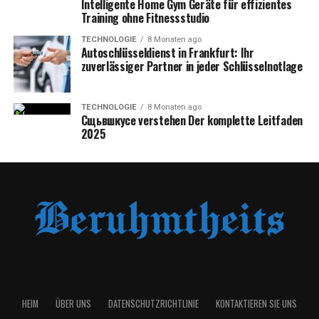
Intelligente Home Gym Geräte für effizientes
Training ohne Fitnessstudio
TECHNOLOGIE
8 Monaten ago
Autoschlüsseldienst in Frankfurt: Ihr
zuverlässiger Partner in jeder Schlüsselnotlage
TECHNOLOGIE
8 Monaten ago
Сщьвшкусе verstehen Der komplette Leitfaden
2025
HEIM
ÜBER UNS
DATENSCHUTZRICHTLINIE
KONTAKTIEREN SIE UNS