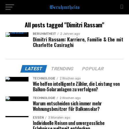
All posts tagged "Dimitri Rassam"
BERÜHMTHEIT
2 Jahren ago
Dimitri Rassam: Karriere, Familie & Ehe mit
Charlotte Casiraghi
LATEST
TRENDING
POPULAR
TECHNOLOGIE
2 Wochen ago
Wie helfen intelligente Zähler, die Leistung von
Balkon-Solaranlagen zu verfolgen?
TECHNOLOGIE
2 Wochen ago
Warum entscheiden sich immer mehr
Wohnungsbesitzer für Balkonsolar?
ESSEN
3 Monaten ago
Individuelle Reisen und unvergessliche
Erlebnisse weltweit entdecken