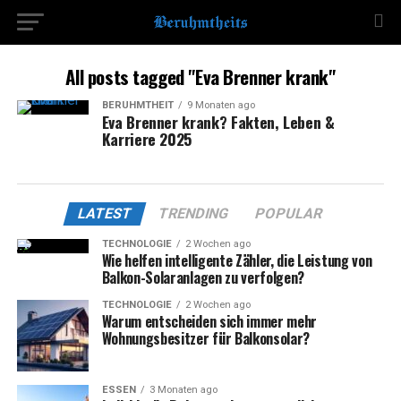
All posts tagged "Eva Brenner krank"
BERÜHMTHEIT
9 Monaten ago
Eva Brenner krank? Fakten, Leben &
Karriere 2025
LATEST
TRENDING
POPULAR
TECHNOLOGIE
2 Wochen ago
Wie helfen intelligente Zähler, die Leistung von
Balkon-Solaranlagen zu verfolgen?
TECHNOLOGIE
2 Wochen ago
Warum entscheiden sich immer mehr
Wohnungsbesitzer für Balkonsolar?
ESSEN
3 Monaten ago