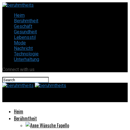
Heim
Berühmtheit
Geschäft
Gesundheit
Lebensstil
Mode
Nachricht
Technologie
Unterhaltung
Connect with us
beruhmtheits
Heim
Berühmtheit