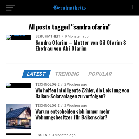
All posts tagged "sandra ofarim"
BERÜHMTHEIT
9 Monaten ago
Sandra Ofarim – Mutter von Gil Ofarim &
Ehefrau von Abi Ofarim
LATEST
TRENDING
POPULAR
TECHNOLOGIE
2 Wochen ago
Wie helfen intelligente Zähler, die Leistung von
Balkon-Solaranlagen zu verfolgen?
TECHNOLOGIE
2 Wochen ago
Warum entscheiden sich immer mehr
Wohnungsbesitzer für Balkonsolar?
ESSEN
3 Monaten ago