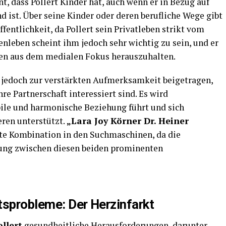
nt, dass Pollert Kinder hat, auch wenn er in Bezug auf
d ist. Über seine Kinder oder deren berufliche Wege gibt
fentlichkeit, da Pollert sein Privatleben strikt vom
enleben scheint ihm jedoch sehr wichtig zu sein, und er
sten aus dem medialen Fokus herauszuhalten.
t jedoch zur verstärkten Aufmerksamkeit beigetragen,
re Partnerschaft interessiert sind. Es wird
ile und harmonische Beziehung führt und sich
eren unterstützt.
„Lara Joy Körner Dr. Heiner
hte Kombination in den Suchmaschinen, da die
dung zwischen diesen beiden prominenten
tsprobleme: Der Herzinfarkt
llert
gesundheitliche Herausforderungen, darunter