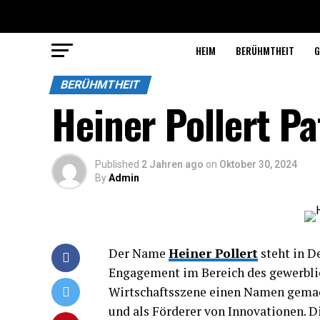
HEIM
BERÜHMTHEIT
G
BERÜHMTHEIT
Heiner Pollert P
Published
2 Jahren ago
on
Oktober 30, 2024
By
Admin
Der Name
Heiner Pollert
steht in D
Engagement im Bereich des gewerblich
Wirtschaftsszene einen Namen gemach
und als Förderer von Innovationen. D