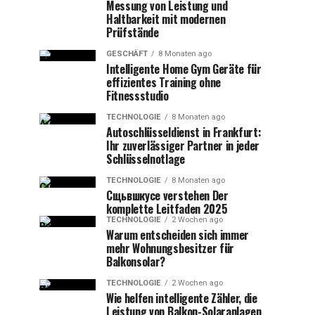
Messung von Leistung und
Haltbarkeit mit modernen
Prüfstände
GESCHÄFT
8 Monaten ago
Intelligente Home Gym Geräte für
effizientes Training ohne
Fitnessstudio
TECHNOLOGIE
8 Monaten ago
Autoschlüsseldienst in Frankfurt:
Ihr zuverlässiger Partner in jeder
Schlüsselnotlage
TECHNOLOGIE
8 Monaten ago
Сщьвшкусе verstehen Der
komplette Leitfaden 2025
TECHNOLOGIE
2 Wochen ago
Warum entscheiden sich immer
mehr Wohnungsbesitzer für
Balkonsolar?
TECHNOLOGIE
2 Wochen ago
Wie helfen intelligente Zähler, die
Leistung von Balkon-Solaranlagen