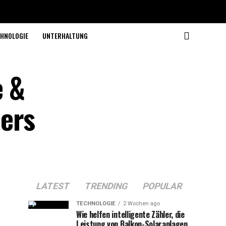
HNOLOGIE
UNTERHALTUNG
e &
lers
LATEST
TRENDING
POPULAR
TECHNOLOGIE
2 Wochen ago
Wie helfen intelligente Zähler, die
Leistung von Balkon-Solaranlagen