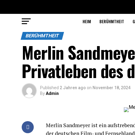
HEIM
BERÜHMTHEIT
G
BERÜHMTHEIT
Merlin Sandmeyer
Privatleben des 
Published
2 Jahren ago
on
November 18, 2024
By
Admin
Merlin Sandmeyer ist ein aufstrebend
der deutschen Film- und Fernsehland