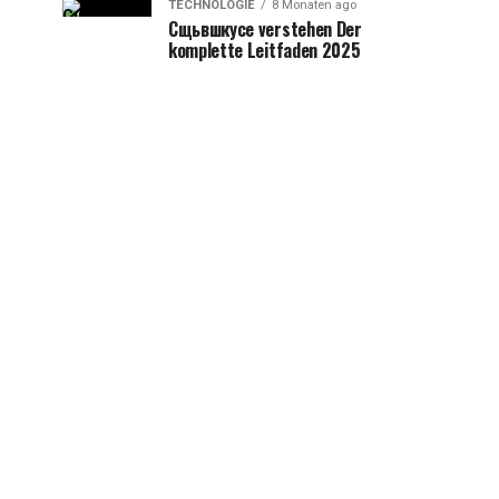
TECHNOLOGIE
8 Monaten ago
Сщьвшкусе verstehen Der
komplette Leitfaden 2025