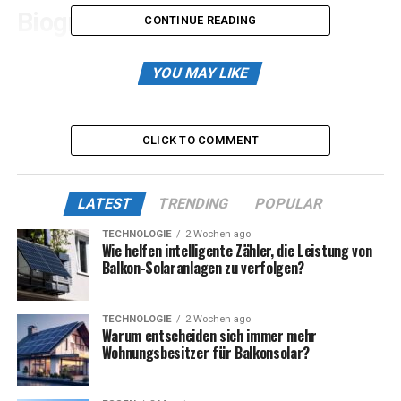
Biografie-Tabelle von Mike
CONTINUE READING
Heiter
YOU MAY LIKE
Feld
Information
Vollständiger Name
Mike Heiter
CLICK TO COMMENT
Geburtsdatum
13. Mai 1992
Geburtsort
Essen, Nordrhein-Westfalen,
LATEST
TRENDING
POPULAR
Deutschland
TECHNOLOGIE
2 Wochen ago
Alter (Stand 2025)
33 Jahre
Wie helfen intelligente Zähler, die Leistung von
Balkon-Solaranlagen zu verfolgen?
Beruf
Reality-TV-Star, Influencer,
Unternehmer
Bekannt durch
Love Island, Kampf der
TECHNOLOGIE
2 Wochen ago
Warum entscheiden sich immer mehr
Realitystars
Wohnungsbesitzer für Balkonsolar?
Sternzeichen
Stier
Beziehungsstatus
In einer Beziehung (Stand: