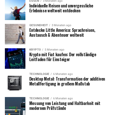
ESSEN
3 Monaten ago
2025)
Individuelle Reisen und unvergessliche
Erlebnisse weltweit entdecken
Kinder
1 Tochter mit Elena Miras
Eltern
Mutter & Vater – siehe
GESUNDHEIT
3 Monaten ago
eigene Abschnitte unten
Entdecke Little America: Sprachreisen,
Austausch & Abenteuer weltweit
Mike Heiter früher: Kindheit und
KRYPTO
5 Monaten ago
Jugend
Krypto mit Fiat kaufen: Der vollständige
Leitfaden für Einsteiger
Geboren und aufgewachsen in Essen, Nordrhein-
Westfalen, führte Mike Heiter ein relativ normales
TECHNOLOGIE
6 Monaten ago
Leben, bevor er ins Rampenlicht trat. Schon früh zeigte
Desktop Metal: Transformation der additiven
Metallfertigung in großem Maßstab
er eine sportliche Begabung, insbesondere im Bereich
Fitness und Bodybuilding. In seiner Jugend träumte er
zunächst von einer Karriere im Sport oder im Bereich
TECHNOLOGIE
6 Monaten ago
Mode. Nach dem Schulabschluss begann er eine
Messung von Leistung und Haltbarkeit mit
modernen Prüfstände
Ausbildung im kaufmännischen Bereich, entschloss sich
jedoch später, neue Wege zu gehen und sich im