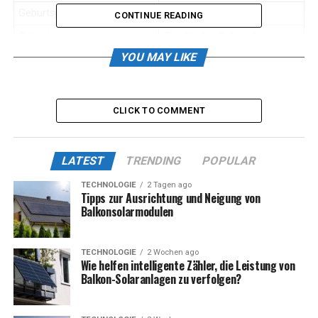
Geburtsjahr
ca. 1980 – 1984
CONTINUE READING
Geburtsort
Stockholm, Schweden
YOU MAY LIKE
Nationalität
Schwedin
Ausbildung
Medien- und
Kommunikationswissenschaf
CLICK TO COMMENT
ten, Stockholm University
Beruf
Journalistin, Autorin,
Investorin
LATEST
TRENDING
POPULAR
Bekannte Werke
„The Minefield Girl“ (2018)
TECHNOLOGIE
2 Tagen ago
Tipps zur Ausrichtung und Neigung von
Ehepartner
Daniel Ek (Gründer & CEO von
Balkonsolarmodulen
Spotify)
Kinder
Zwei Töchter
TECHNOLOGIE
2 Wochen ago
Wohnort
Wie helfen intelligente Zähler, die Leistung von
Wahrscheinlich Stockholm
Balkon-Solaranlagen zu verfolgen?
oder Djursholm
Geschätztes Vermögen
Zwischen 2 und 5 Millionen
USD