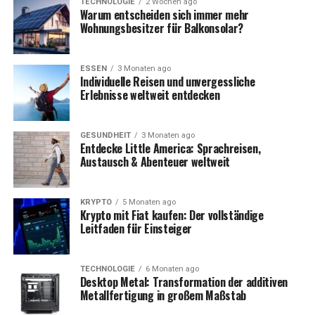
TECHNOLOGIE
2 Wochen ago
Warum entscheiden sich immer mehr
Bekannt durch
Beziehung zu Daniel Ek,
Wohnungsbesitzer für Balkonsolar?
Karriere im Journalismus,
Buchautorin
ESSEN
3 Monaten ago
Individuelle Reisen und unvergessliche
Erlebnisse weltweit entdecken
Wer ist Sofia Levander?
Sofia Levander ist eine schwedische Journalistin und
GESUNDHEIT
3 Monaten ago
Autorin, die sich durch ihr Engagement, ihre Bildung
Entdecke Little America: Sprachreisen,
Austausch & Abenteuer weltweit
und ihren Mut auszeichnet. Sie arbeitete viele Jahre als
Wirtschaftsjournalistin und spezialisierte sich auf
internationale Märkte. Bekannt wurde sie durch ihr
KRYPTO
5 Monaten ago
Krypto mit Fiat kaufen: Der vollständige
Buch „The Minefield Girl“, das ihre gefährlichen
Leitfaden für Einsteiger
Erlebnisse in Libyen beschreibt – ein mutiger Schritt für
eine Frau, die den Luxus ihres Heimatlands gegen ein
Kriegsgebiet eintauschte.
TECHNOLOGIE
6 Monaten ago
Desktop Metal: Transformation der additiven
Metallfertigung in großem Maßstab
Obwohl sie oft in einem Atemzug mit ihrem Ehemann
Daniel Ek genannt wird, bleibt sie eine eigenständige