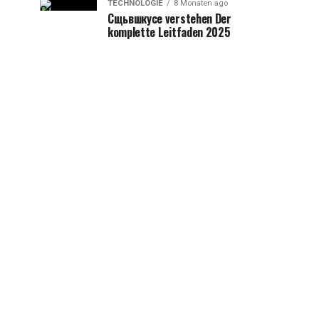
TECHNOLOGIE
8 Monaten ago
Сщьвшкусе verstehen Der
komplette Leitfaden 2025