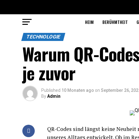
HEIM
BERÜHMTHEIT
G
TECHNOLOGIE
Warum QR-Codes 2
je zuvor
Published
10 Monaten ago
on
September 26, 202
By
Admin
QR-Codes sind längst keine Neuheit m
unseres Alltags entwickelt. Ob im Res